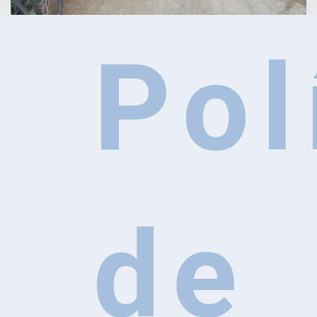
Pol
SYLVIDAE
de