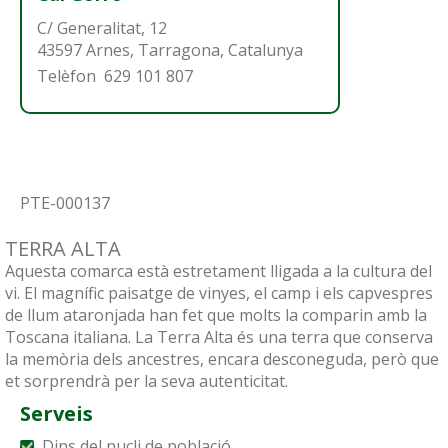
C/ Generalitat, 12
43597
Arnes
,
Tarragona, Catalunya
Telèfon
629 101 807
PTE-000137
TERRA ALTA
Aquesta comarca està estretament lligada a la cultura del
vi. El magnífic paisatge de vinyes, el camp i els capvespres
de llum ataronjada han fet que molts la comparin amb la
Toscana italiana. La Terra Alta és una terra que conserva
la memòria dels ancestres, encara desconeguda, però que
et sorprendrà per la seva autenticitat.
Serveis
Dins del nucli de població