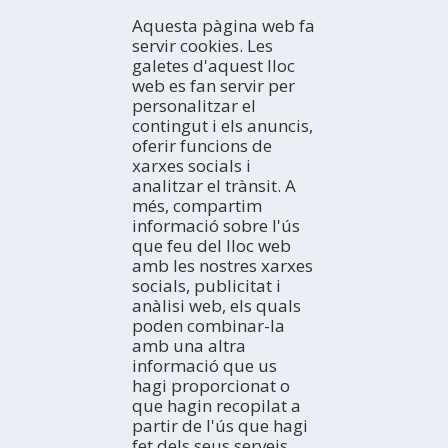
Aquesta pàgina web fa
servir cookies. Les
galetes d'aquest lloc
web es fan servir per
personalitzar el
contingut i els anuncis,
CONEIX
oferir funcions de
xarxes socials i
Introducció
analitzar el trànsit. A
Premsa
COM ARRIBAR
més, compartim
Amb qui véns?
En cotxe
informació sobre l'ús
Professional
En autobús
ACTIVITATS
que feu del lloc web
TurisTIC en família
En avió
El litoral
amb les nostres xarxes
En tren
Espais Naturals
ON DORMIR
socials, publicitat i
Turisme Rural
Hotels
anàlisi web, els quals
Turisme Actiu
Càmpings
AGENDA
poden combinar-la
Cultura
Apartaments
amb una altra
Avui
Gastronomia i enoturisme
Cases rurals
informació que us
Cap de setmana
EXPERIÈNCIES
Navegació Fluvial
hagi proporcionat o
Albergs
Setmana ideal
Idees de viatge
Birdwatching
que hagin recopilat a
Refugis
Tot el mes
Terres de l'Ebre als blogs
BUTLLETÍ ELECTRÒNIC
partir de l'ús que hagi
Pensions
HISTÒRIES DE LES TERRES DE L'EBRE
Subscriu-te gratuïtament al nostre butlletí electrònic
fet dels seus serveis.
Habitatges d'ús turístic