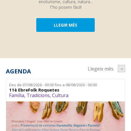
enoturisme, cultura, natura...
T’ho posem fàcil!
LLEGIR MÉS
Llegeix més
AGENDA
Des de
07/08/2026 - 00:00
fins a
08/08/2026 - 00:00
11è EbreFolk Roquetes
Família
,
Tradicions
,
Cultura