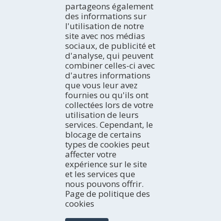
partageons également
Professionnel
Avec le bus
ACTIVITÉS
des informations sur
Par avion
La côte
l'utilisation de notre
En train
Espaces Naturels
OÙ LOGER
site avec nos médias
Tourisme Rural
Hôtels
sociaux, de publicité et
Tourisme Dynamique
Campings
AGENDA
d'analyse, qui peuvent
Culture
Appartements
combiner celles-ci avec
Aujourd'hui
Gastronomie et Œnotourisme
Gîtes ruraux
d'autres informations
Week-end
EXPERIENCES/ PLANS
Navigation Fluviale
que vous leur avez
Auberges
La semaine idéale
Idées de voyage
Observation des oiseaux
fournies ou qu'ils ont
Refuges
Le mois complet
Terres de l’Ebre sur les blogs
BULLETIN ÉLECTRONIQUE
collectées lors de votre
Pensions
HISTOIRES DU TERRES DE L'EBRE
Inscrivez-vous gratuitement à notre bulletin électronique
utilisation de leurs
Réseaux sociaux
services. Cependant, le
blocage de certains
types de cookies peut
TOURISME EN FAMILLE
affecter votre
expérience sur le site
et les services que
nous pouvons offrir.
Page de politique des
cookies