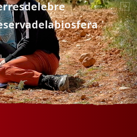
erresdelebre
eservadelabiosfera