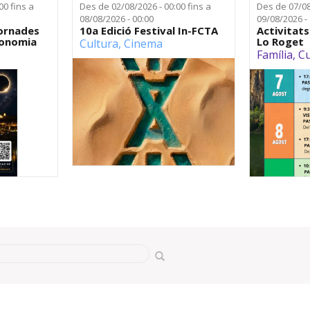
:00
fins a
Des de
02/08/2026 - 00:00
fins a
Des de
07/08
08/08/2026 - 00:00
09/08/2026 -
Jornades
10a Edició Festival In-FCTA
Activitats
tronomia
Lo Roget
Cultura
,
Cinema
Família
,
Cu
cerca