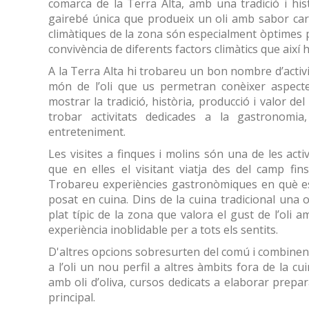
comarca de la Terra Alta, amb una tradició i his
gairebé única que produeix un oli amb sabor carac
climàtiques de la zona són especialment òptimes per
convivència de diferents factors climàtics que així 
A la Terra Alta hi trobareu un bon nombre d’activi
món de l’oli que us permetran conèixer aspectes 
mostrar la tradició, història, producció i valor de
trobar activitats dedicades a la gastronomia, 
entreteniment.
Les visites a finques i molins són una de les acti
que en elles el visitant viatja des del camp fins 
Trobareu experiències gastronòmiques en què es 
posat en cuina. Dins de la cuina tradicional una o
plat típic de la zona que valora el gust de l’oli 
experiència inoblidable per a tots els sentits.
D'altres opcions sobresurten del comú i combinen 
a l’oli un nou perfil a altres àmbits fora de la c
amb oli d’oliva, cursos dedicats a elaborar prepar
principal.