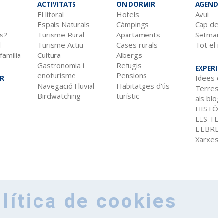
ACTIVITATS
ON DORMIR
AGEND
El litoral
Hotels
Avui
Espais Naturals
Càmpings
Cap d
s?
Turisme Rural
Apartaments
Setman
l
Turisme Actiu
Cases rurals
Tot el
família
Cultura
Albergs
Gastronomia i
Refugis
EXPERI
enoturisme
Pensions
Idees 
AR
Navegació Fluvial
Habitatges d'ús
Terres
Birdwatching
turístic
als bl
HISTÒ
LES T
L'EBR
Xarxes
lítica de cookies