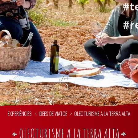
#t
#r
EXPERIÈNCIES
IDEES DE VIATGE
OLEOTURISME A LA TERRA ALTA
OLEOTURISME A LA TERRA ALTA