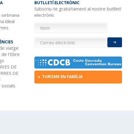
A
BUTLLETÍ ELECTRÒNIC
Subscriu-te gratuïtament al nostre butlletí
e setmana
electrònic
a ideal
 mes
ÈNCIES
de viatge
 de l'Ebre
ogs
RIES DE
ERRES DE
TURISME EN FAMÍLIA
E
 socials