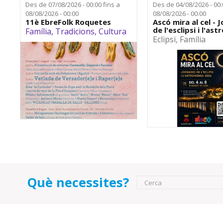
Des de
07/08/2026 - 00:00
fins a
Des de
04/08/2026 - 00
08/08/2026 - 00:00
08/08/2026 - 00:00
11è EbreFolk Roquetes
Ascó mira al cel - 
de l'esclipsi i l'as
Família
,
Tradicions
,
Cultura
Eclipsi
,
Família
Què necessites?
Formulari de 
Cerca