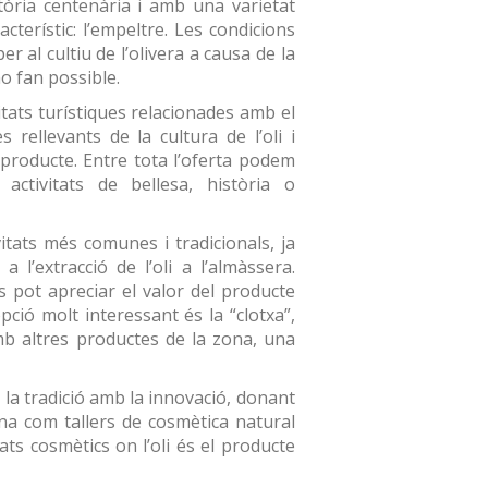
tòria centenària i amb una varietat
terístic: l’empeltre. Les condicions
 al cultiu de l’olivera a causa de la
ho fan possible.
tats turístiques relacionades amb el
rellevants de la cultura de l’oli i
l producte. Entre tota l’oferta podem
activitats de bellesa, història o
vitats més comunes i tradicionals, ja
a l’extracció de l’oli a l’almàssera.
pot apreciar el valor del producte
pció molt interessant és la “clotxa”,
amb altres productes de la zona, una
la tradició amb la innovació, donant
uina com tallers de cosmètica natural
ats cosmètics on l’oli és el producte