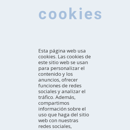
cookies
Esta página web usa
cookies. Las cookies de
este sitio web se usan
para personalizar el
contenido y los
anuncios, ofrecer
CONOCE
funciones de redes
sociales y analizar el
Introducción
tráfico. Además,
¿Cómo explorarla?
COMO LLEGAR
compartimos
¿Con quién vienes?
En coche
información sobre el
Profesional
En autobús
ACTIVIDADES
uso que haga del sitio
TurisTIC en família
En avión
La costa
web con nuestras
En tren
Espacios Naturales
DÓNDE DORMIR
redes sociales,
Turismo Rural