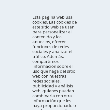
Esta página web usa
cookies. Las cookies de
este sitio web se usan
para personalizar el
contenido y los
anuncios, ofrecer
CONOCE
funciones de redes
sociales y analizar el
Introducción
tráfico. Además,
¿Cómo explorarla?
COMO LLEGAR
compartimos
¿Con quién vienes?
En coche
información sobre el
Profesional
En autobús
ACTIVIDADES
uso que haga del sitio
TurisTIC en família
En avión
La costa
web con nuestras
En tren
Espacios Naturales
DÓNDE DORMIR
redes sociales,
Turismo Rural
Hoteles
publicidad y análisis
Turismo activo
Campings
AGENDA
web, quienes pueden
Cultura
Apartamentos
combinarla con otra
Hoy
Gastronomía y Enoturismo
información que les
Casas rurales
Fin de semana
EXPERIENCIAS
Navegación Fluvial
haya proporcionado o
Albergues juveniles
Semana ideal
Ideas de viaje
Observación de aves