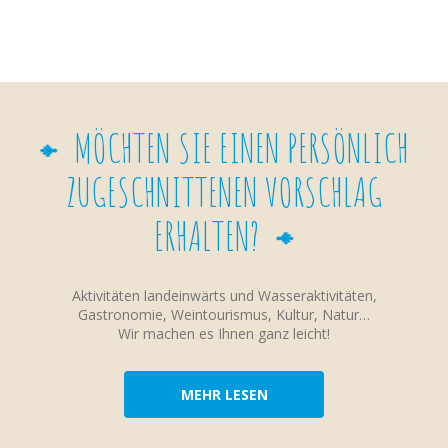
MÖCHTEN SIE EINEN PERSÖNLICH
ZUGESCHNITTENEN VORSCHLAG
ERHALTEN?
Aktivitäten landeinwärts und Wasseraktivitäten,
Gastronomie, Weintourismus, Kultur, Natur…
Wir machen es Ihnen ganz leicht!
MEHR LESEN