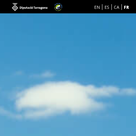
EN
ES
CA
FR