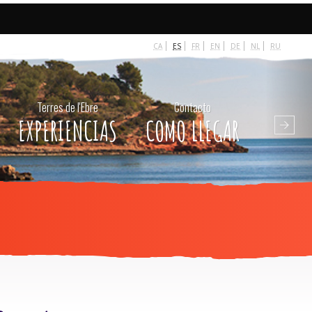
 escort
-
beylikdüzü escort
-
van escort
-
escort diyarbakır
-
CA
ES
FR
EN
DE
NL
RU
Terres de l'Ebre
Contacto
EXPERIENCIAS
COMO LLEGAR