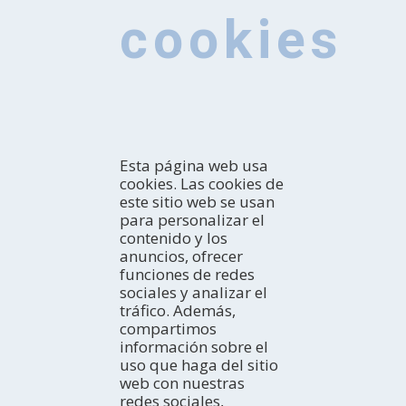
cookies
Esta página web usa
cookies. Las cookies de
este sitio web se usan
para personalizar el
contenido y los
anuncios, ofrecer
CONOCE
funciones de redes
sociales y analizar el
Introducción
tráfico. Además,
¿Cómo explorarla?
COMO LLEGAR
compartimos
¿Con quién vienes?
En coche
información sobre el
Profesional
En autobús
ACTIVIDADES
uso que haga del sitio
TurisTIC en família
En avión
La costa
web con nuestras
En tren
Espacios Naturales
DÓNDE DORMIR
redes sociales,