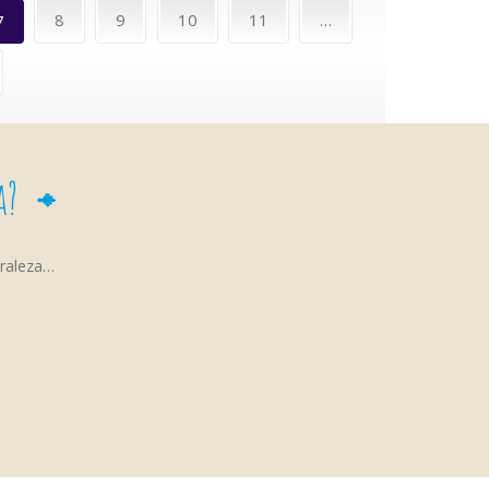
8
9
10
11
…
7
a?
uraleza…