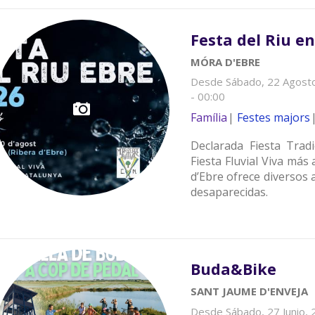
Festa del Riu e
MÓRA D'EBRE
Desde
Sábado, 22 Agosto
- 00:00
Família
Festes majors
Declarada Fiesta Tradi
Fiesta Fluvial Viva más
d’Ebre ofrece diversos a
desaparecidas.
Buda&Bike
SANT JAUME D'ENVEJA
Desde
Sábado, 27 Junio, 