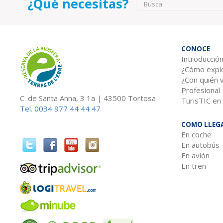
¿Qué necesitas?
Formulario d
Busca
CONOCE
Introducció
¿Cómo explo
¿Con quién 
Profesional
C. de Santa Anna, 3 1a | 43500 Tortosa
TurisTIC en 
Tel. 0034 977 44 44 47
COMO LLEG
En coche
En autobús
En avión
En tren