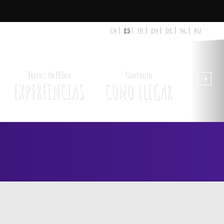
CA
ES
FR
EN
DE
NL
RU
Terres de l'Ebre
Contacto
EXPERIENCIAS
COMO LLEGAR