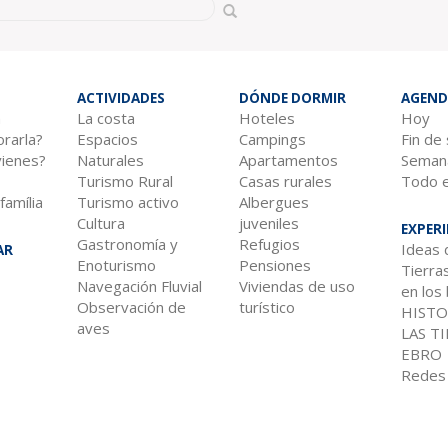
e búsqueda
ACTIVIDADES
DÓNDE DORMIR
AGEND
n
La costa
Hoteles
Hoy
rarla?
Espacios
Campings
Fin de
vienes?
Naturales
Apartamentos
Semana
Turismo Rural
Casas rurales
Todo 
família
Turismo activo
Albergues
Cultura
juveniles
EXPERI
Gastronomía y
Refugios
Ideas 
AR
Enoturismo
Pensiones
Tierra
Navegación Fluvial
Viviendas de uso
en los
Observación de
turístico
HISTO
aves
LAS T
EBRO
Redes 