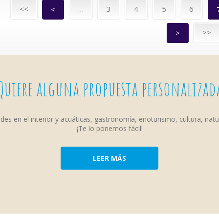
<<
…
3
4
5
6
<
>>
>
Quiere alguna propuesta personalizad
ades en el interior y acuáticas, gastronomía, enoturismo, cultura, nat
¡Te lo ponemos fácil!
LEER MÁS