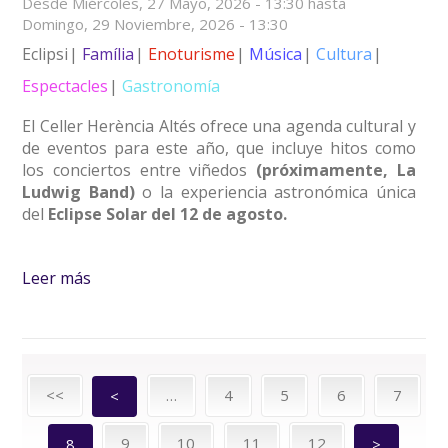
Desde
Miércoles, 27 Mayo, 2026 - 13:30
hasta
Domingo, 29 Noviembre, 2026 - 13:30
Eclipsi
Família
Enoturisme
Música
Cultura
Espectacles
Gastronomía
El Celler Herència Altés ofrece una agenda cultural y
de eventos para este año, que incluye hitos como
los conciertos entre viñedos
(próximamente, La
Ludwig Band)
o la experiencia astronómica única
del
Eclipse Solar del 12 de agosto.
Leer más
sobre Actividades en el Celler Herència Altés
<<
…
4
5
6
7
<
9
10
11
12
8
>