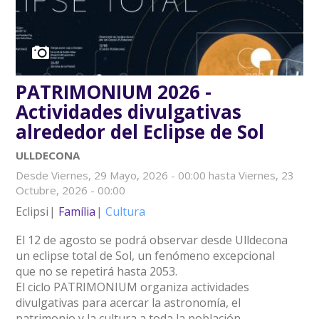
PATRIMONIUM 2026 -
Actividades divulgativas
alrededor del Eclipse de Sol
ULLDECONA
Desde
Viernes, 29 Mayo, 2026 - 00:00
hasta
Viernes, 23
Octubre, 2026 - 00:00
Eclipsi
Família
Cultura
El 12 de agosto se podrá observar desde Ulldecona
un eclipse total de Sol, un fenómeno excepcional
que no se repetirá hasta 2053.
El ciclo PATRIMONIUM organiza actividades
divulgativas para acercar la astronomía, el
patrimonio y la cultura a toda la población.