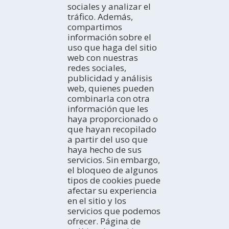
sociales y analizar el
Introducción
tráfico. Además,
¿Cómo explorarla?
COMO LLEGAR
compartimos
¿Con quién vienes?
En coche
información sobre el
Profesional
En autobús
ACTIVIDADES
uso que haga del sitio
TurisTIC en família
En avión
La costa
web con nuestras
En tren
Espacios Naturales
DÓNDE DORMIR
redes sociales,
Turismo Rural
Hoteles
publicidad y análisis
Turismo activo
Campings
AGENDA
web, quienes pueden
Cultura
Apartamentos
combinarla con otra
Hoy
Gastronomía y Enoturismo
información que les
Casas rurales
Fin de semana
EXPERIENCIAS
Navegación Fluvial
haya proporcionado o
Albergues juveniles
Semana ideal
Ideas de viaje
Observación de aves
que hayan recopilado
Refugios
Todo el mes
Tierras del Ebro en los blogs
BOLETÍN ELECTRÓNICO
a partir del uso que
Pensiones
HISTORIAS DE LAS TIERRAS DEL EBRO
Subscríbete gratuitamente a nuestro boletín electrónico
haya hecho de sus
Viviendas de uso turístico
Redes sociales
servicios. Sin embargo,
el bloqueo de algunos
tipos de cookies puede
TURISMO EN FAMILIA
afectar su experiencia
en el sitio y los
servicios que podemos
ofrecer. Página de