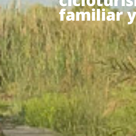
cicloturi
familiar 