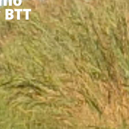
smo
y BTT