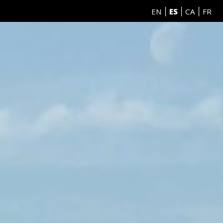
EN
ES
CA
FR